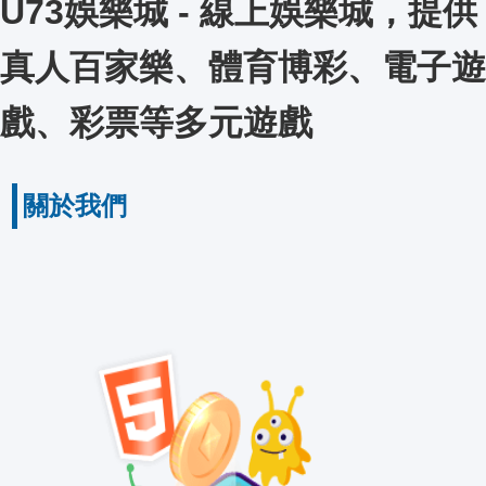
U73娛樂城 - 線上娛樂城，提供
真人百家樂、體育博彩、電子遊
戲、彩票等多元遊戲
關於我們