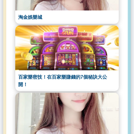
淘金娛樂城
百家樂密技！在百家樂賺錢的7個秘訣大公
開！