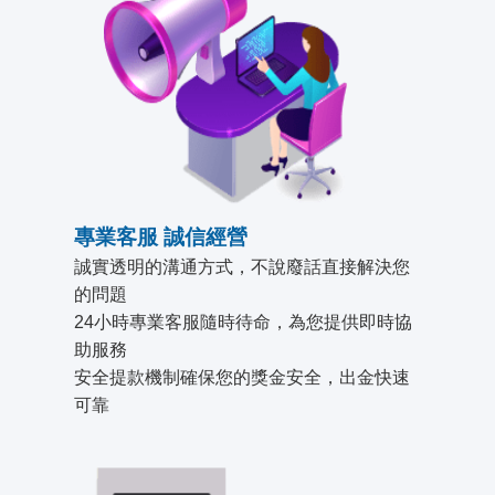
專業客服 誠信經營
誠實透明的溝通方式，不說廢話直接解決您
的問題
24小時專業客服隨時待命，為您提供即時協
助服務
安全提款機制確保您的獎金安全，出金快速
可靠