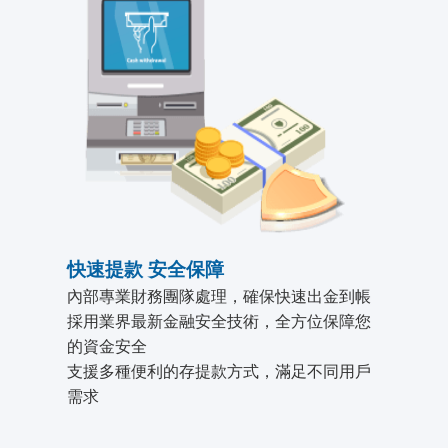
快速提款 安全保障
內部專業財務團隊處理，確保快速出金到帳
採用業界最新金融安全技術，全方位保障您
的資金安全
支援多種便利的存提款方式，滿足不同用戶
需求