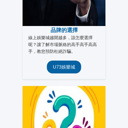
品牌的選擇
線上娛樂城越開越多，該怎麼選擇
呢？讓了解市場脈絡的高手高手高高
手，教您預防杜絕詐騙。
U73娛樂城