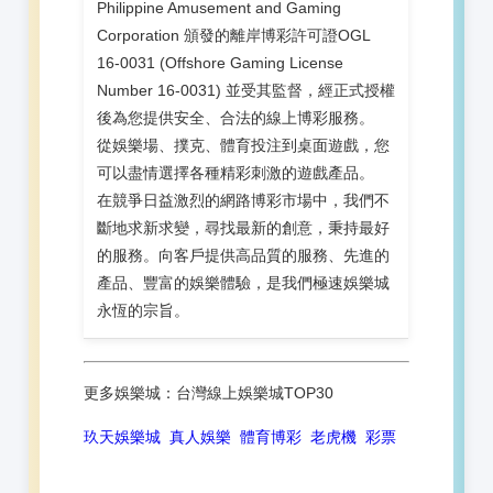
Philippine Amusement and Gaming
Corporation 頒發的離岸博彩許可證OGL
16-0031 (Offshore Gaming License
Number 16-0031) 並受其監督，經正式授權
後為您提供安全、合法的線上博彩服務。
從娛樂場、撲克、體育投注到桌面遊戲，您
可以盡情選擇各種精彩刺激的遊戲產品。
在競爭日益激烈的網路博彩市場中，我們不
斷地求新求變，尋找最新的創意，秉持最好
的服務。向客戶提供高品質的服務、先進的
產品、豐富的娛樂體驗，是我們極速娛樂城
永恆的宗旨。
更多娛樂城：台灣線上娛樂城TOP30
玖天娛樂城
真人娛樂
體育博彩
老虎機
彩票