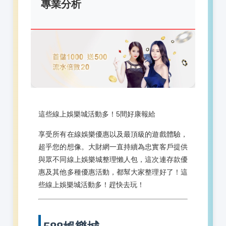
專業分析
這些線上娛樂城活動多！5間好康報給
享受所有在線娛樂優惠以及最頂級的遊戲體驗，
超乎您的想​​像。大財網一直持續為忠實客戶提供
與眾不同線上娛樂城整理懶人包，這次連存款優
惠及其他多種優惠活動，都幫大家整理好了！這
些線上娛樂城活動多！趕快去玩！