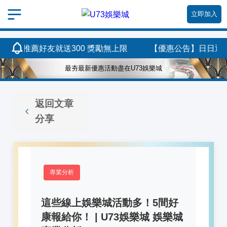
立即加入
告】推薦好友就送300 獎勵無上限
【優惠公告】日日返點最高
最夯最新優惠活動盡在U73娛樂城
返回文章
分享
專業分析
這些線上娛樂城活動多！5間好
康報給你！ | U73娛樂城 娛樂城