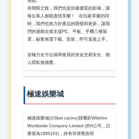
遊戲。
有閒暇之餘，我們也提供最優質的影城，讓
每位客人都能盡情享樂！ 在玩家享樂的同
時，我們也致力於產品的開發與更新，讓我
們的遊戲全面支援PC、平板、手機三種裝
置，顧客無需下載、安裝，即可直接上手。
並極力全方位保障會員的資金交易安全、個
人隱私無擔憂。
極速娛樂城
極速娛樂城(GSbet cacino)隸屬於Wilshire
Worldwide Company Limited (BVI公司，註
冊號為1895191)，持有菲律賓政府