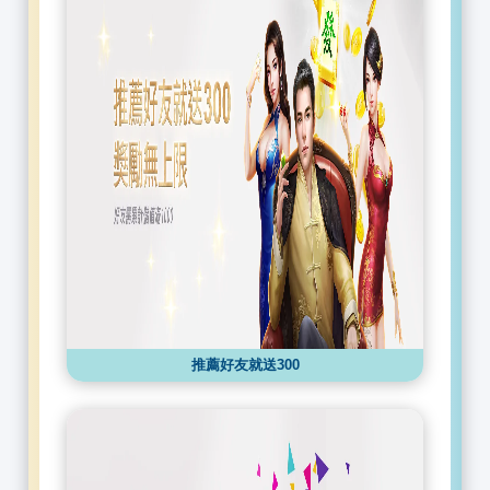
推薦好友就送300