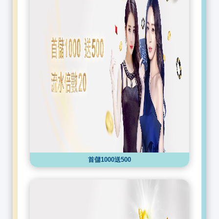
首儲1000送500