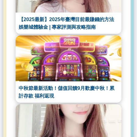
【2025最新】2025年臺灣目前最賺錢的方法
娛樂城體驗金 | 專家評測與攻略指南
中秋節最新活動！儲值回饋9月歡慶中秋！累
計存款 福利返現