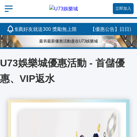
立即加入
】推薦好友就送300 獎勵無上限
【優惠公告】日日返點最高
最夯最新優惠活動盡在U73娛樂城
U73娛樂城優惠活動 - 首儲優
惠、VIP返水