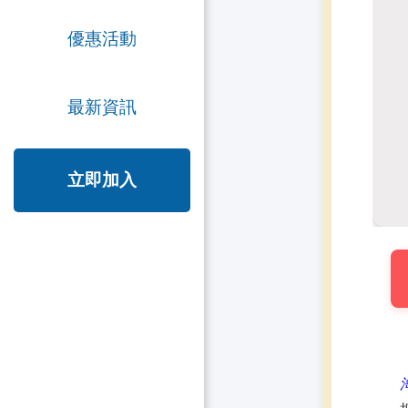
優惠活動
最新資訊
立即加入