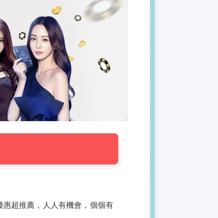
優惠超推薦，人人有機會，個個有