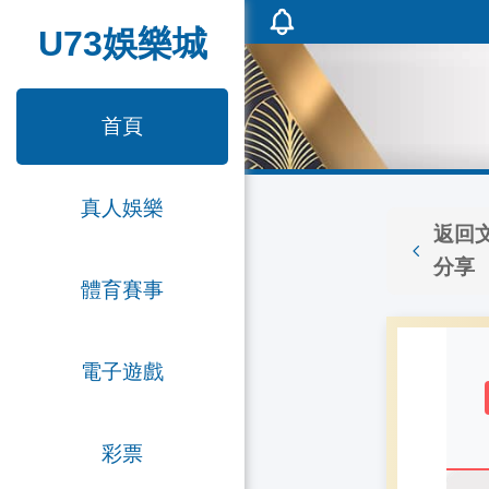
U73娛樂城
首頁
真人娛樂
返回
分享
體育賽事
電子遊戲
彩票