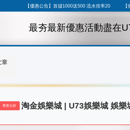
【優惠公告】首儲1000送500 流水倍率20
【優惠
最夯最新優惠活動盡在U
文章
淘金娛樂城 | U73娛樂城 娛
專業分析