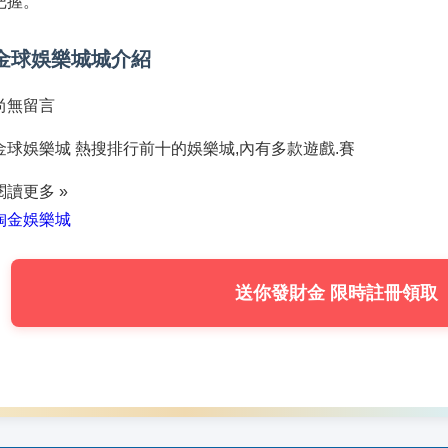
把握。
金球娛樂城城介紹
尚無留言
金球娛樂城 熱搜排行前十的娛樂城,內有多款遊戲.賽
閱讀更多 »
淘金娛樂城
送你發財金 限時註冊領取